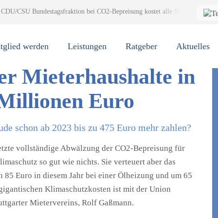
 CDU/CSU Bundestagsfraktion bei CO2‐Bepreisung kostet alle Stuttgarter Miete
CDU/CSU
 bei CO2‐Bepreisung
tglied werden
Leistungen
Ratgeber
Aktuelles
ter Mieterhaushalte in
 Millionen Euro
ude schon ab 2023 bis zu 475 Euro mehr zahlen?
tzte vollständige Abwälzung der CO2‐Bepreisung für
limaschutz so gut wie nichts. Sie verteuert aber das
h 85 Euro in diesem Jahr bei einer Ölheizung und um 65
gigantischen Klimaschutzkosten ist mit der Union
uttgarter Mietervereins, Rolf Gaßmann.