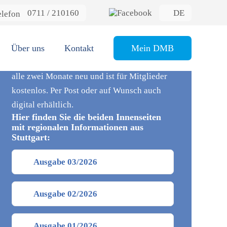
0711 / 210160
DE
rhaushalte in diesem Jahr ca. 6,5 Millionen Euro
Mieterzeitung
Über uns
Die Mieterzeitung – kompetent, glaubwürdig
Kontakt
Mein DMB
und hilfreich. Die Mieterzeitung erscheint
alle zwei Monate neu und ist für Mitglieder
kostenlos. Per Post oder auf Wunsch auch
digital erhältlich.
Hier finden Sie die beiden Innenseiten
mit regionalen Informationen aus
Stuttgart:
Ausgabe 03/2026
Ausgabe 02/2026
Ausgabe 01/2026