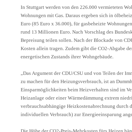
In Stuttgart werden von den 226.000 vermieteten Woh
Wohnungen mit Gas. Daraus ergeben sich in ölbehei
Euro (85 Euro x 36.000), für gasbeheizte Wohnungen
rund 13 Millionen Euro. Nach Vorschlag des Bundeska
Bepreisung teilen sollen. Nach der Blockade von C
Kosten allein tragen. Zudem gibt die CO2-Abgabe den
energetischen Zustands ihrer Wohngebäude.
„Das Argument der CDU/CSU und von Teilen der Immob
zu machen für den Heizungsverbrauch, ist an Dummhe
Einsparmöglichkeiten beim Heizverhalten sind im Ver
Heizanlage oder einer Wärmedämmung extrem niedrig
verbrauchsabhängige Heizkostenabrechnung durch di
individuellen Verbrauch) zur Energieeinsparung ange
Die Höhe der CO2-Preis-Mehrkosten fürs Heizen hä